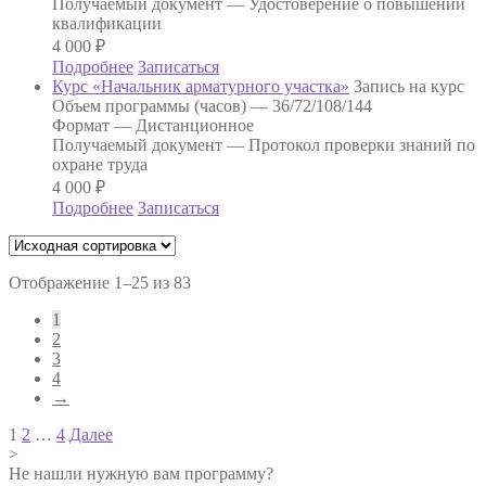
Получаемый документ —
Удостоверение о повышении
квалификации
4 000
₽
Подробнее
Записаться
Курс «Начальник арматурного участка»
Запись на курс
Объем программы (часов) —
36/72/108/144
Формат —
Дистанционное
Получаемый документ —
Протокол проверки знаний по
охране труда
4 000
₽
Подробнее
Записаться
Отображение 1–25 из 83
1
2
3
4
→
Навигация
1
2
…
4
Далее
>
по
Не нашли нужную вам программу?