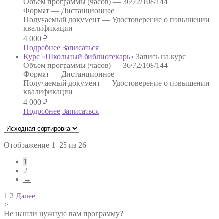
Объем программы (часов) —
36/72/108/144
Формат —
Дистанционное
Получаемый документ —
Удостоверение о повышении
квалификации
4 000
₽
Подробнее
Записаться
Курс «Школьный библиотекарь»
Запись на курс
Объем программы (часов) —
36/72/108/144
Формат —
Дистанционное
Получаемый документ —
Удостоверение о повышении
квалификации
4 000
₽
Подробнее
Записаться
Отображение 1–25 из 26
1
2
→
Навигация
1
2
Далее
>
по
Не нашли нужную вам программу?