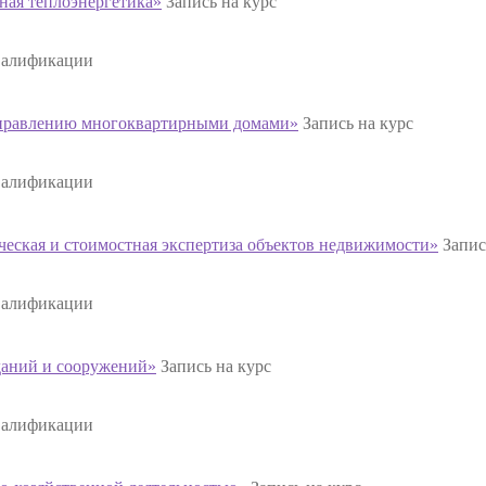
ая теплоэнергетика»
Запись на курс
валификации
правлению многоквартирными домами»
Запись на курс
валификации
еская и стоимостная экспертиза объектов недвижимости»
Запис
валификации
даний и сооружений»
Запись на курс
валификации