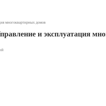
ция многоквартирных домов
равление и эксплуатация мно
ий