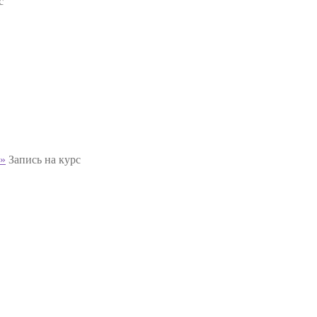
с
й»
Запись на курс