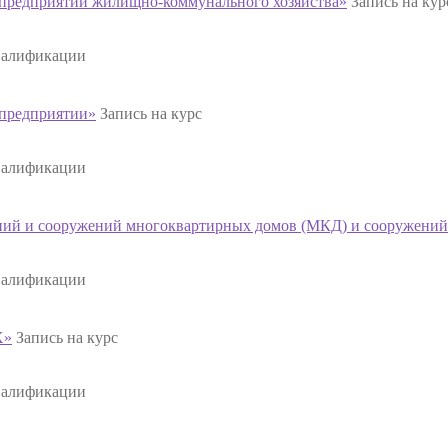
предприятии жилищно-коммунального хозяйства»
Запись на кур
валификации
предприятии»
Запись на курс
валификации
ний и сооружений многоквартирных домов (МКД) и сооружени
валификации
Х»
Запись на курс
валификации