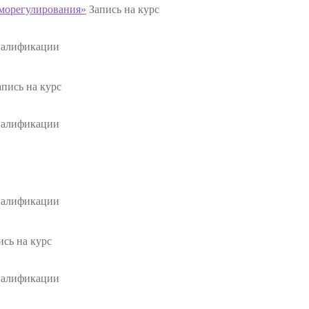
аморегулирования»
Запись на курс
валификации
апись на курс
валификации
валификации
ись на курс
валификации