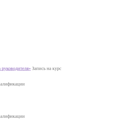
та руководителя»
Запись на курс
валификации
валификации