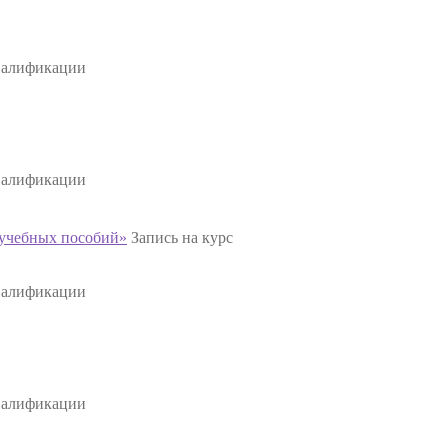
валификации
валификации
 учебных пособий»
Запись на курс
валификации
валификации