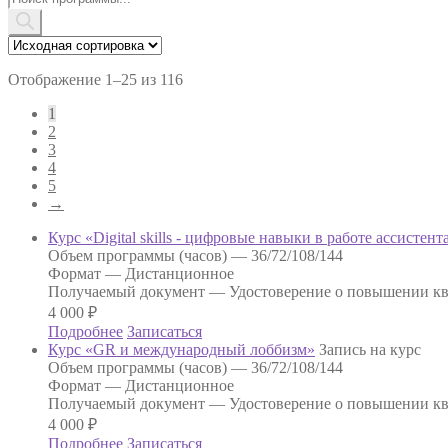
товаров
Отображение 1–25 из 116
1
2
3
4
5
→
Курс «Digital skills - цифровые навыки в работе ассистен
Объем программы (часов) —
36/72/108/144
Формат —
Дистанционное
Получаемый документ —
Удостоверение о повышении к
4 000
₽
Подробнее
Записаться
Курс «GR и международный лоббизм»
Запись на курс
Объем программы (часов) —
36/72/108/144
Формат —
Дистанционное
Получаемый документ —
Удостоверение о повышении к
4 000
₽
Подробнее
Записаться