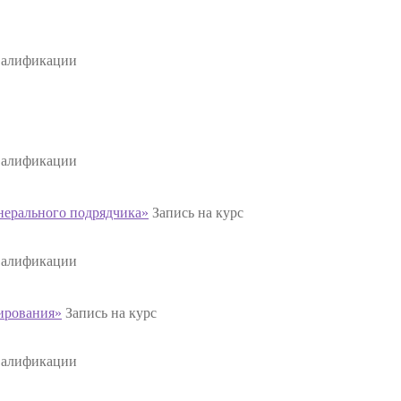
валификации
валификации
нерального подрядчика»
Запись на курс
валификации
лирования»
Запись на курс
валификации