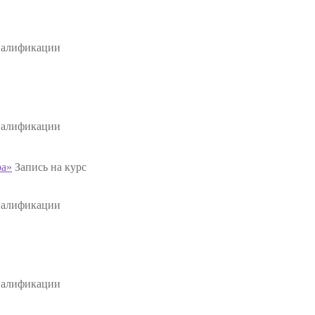
валификации
валификации
ра»
Запись на курс
валификации
валификации