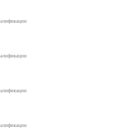
валификации
валификации
валификации
валификации