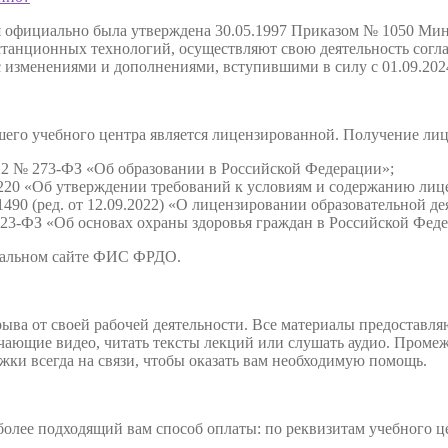
я официально была утверждена 30.05.1997 Приказом № 1050 Мин
анционных технологий, осуществляют свою деятельность соглас
с изменениями и дополнениями, вступившими в силу с 01.09.202
нашего учебного центра является лицензированной. Получение л
2012 № 273-ФЗ «Об образовании в Российской Федерации»;
220 «Об утверждении требований к условиям и содержанию лице
490 (ред. от 12.09.2022) «О лицензировании образовательной де
 323-ФЗ «Об основах охраны здоровья граждан в Российской Фед
иальном сайте ФИС ФРДО.
ыва от своей рабочей деятельности. Все материалы предоставляю
учающие видео, читать тексты лекций или слушать аудио. Пром
жки всегда на связи, чтобы оказать вам необходимую помощь.
олее подходящий вам способ оплаты: по реквизитам учебного цен