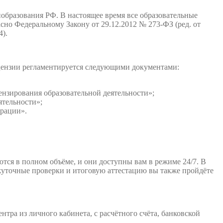
образования РФ. В настоящее время все образовательные
но Федеральному Закону от 29.12.2012 № 273-ФЗ (ред. от
4).
ицензии регламентируется следующими документами:
нзирования образовательной деятельности»;
ятельности»;
ерации».
тся в полном объёме, и они доступны вам в режиме 24/7. В
ежуточные проверки и итоговую аттестацию вы также пройдёте
тра из личного кабинета, с расчётного счёта, банковской